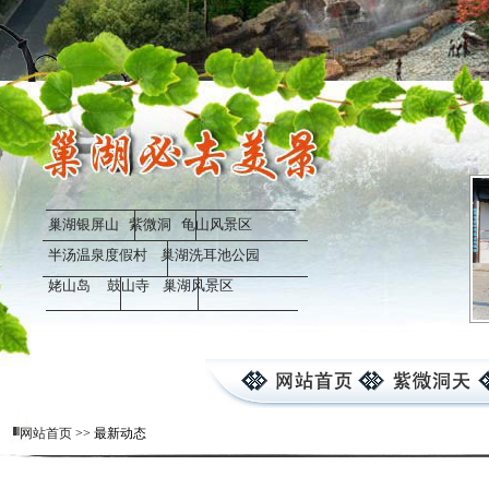
巢湖银屏山
紫微洞
龟山风景区
半汤温泉度假村
巢湖洗耳池公园
姥山岛
鼓山寺
巢湖风景区
杭璐璐
网站首页
>> 最新动态